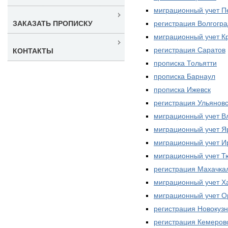
миграционный учет П
регистрация Волгогра
ЗАКАЗАТЬ ПРОПИСКУ
миграционный учет К
регистрация Саратов
КОНТАКТЫ
прописка Тольятти
прописка Барнаул
прописка Ижевск
регистрация Ульяновс
миграционный учет В
миграционный учет Я
миграционный учет И
миграционный учет 
регистрация Махачка
миграционный учет Х
миграционный учет О
регистрация Новокуз
регистрация Кемеров