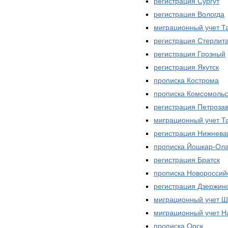
регистрация Сургут
регистрация Вологда
миграционный учет Т
регистрация Стерлит
регистрация Грозный
регистрация Якутск
прописка Кострома
прописка Комсомольс
регистрация Петроза
миграционный учет Т
регистрация Нижнева
прописка Йошкар-Ол
регистрация Братск
прописка Новороссий
регистрация Дзержин
миграционный учет 
миграционный учет Н
прописка Орск