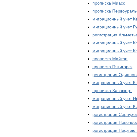
прописка Миасс
прописка Первоураль
миграционный учет К
миграционный учет Р
регистрация Альметь
миграционный учет К
миграционный учет К
прописка Майкоп
прописка Пятигорск
регистрация Одинцов
миграционный учет К
прописка Хасавюрт
миграционный учет Н
миграционный учет К
регистрация Серпухо
регистрация Новочеб
регистрация Нефтеюг