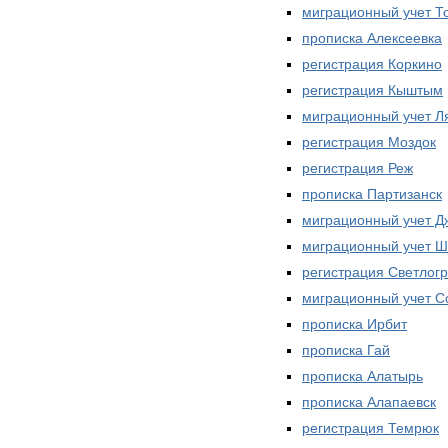
миграционный учет Т
прописка Алексеевка
регистрация Коркино
регистрация Кыштым
миграционный учет Л
регистрация Моздок
регистрация Реж
прописка Партизанск
миграционный учет Д
миграционный учет 
регистрация Светлог
миграционный учет С
прописка Ирбит
прописка Гай
прописка Алатырь
прописка Алапаевск
регистрация Темрюк