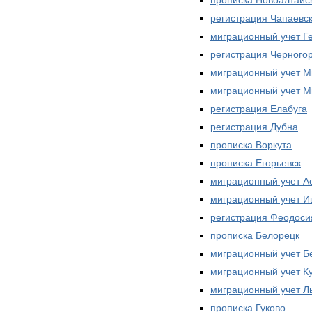
регистрация Чапаевс
миграционный учет Г
регистрация Черного
миграционный учет М
миграционный учет М
регистрация Елабуга
регистрация Дубна
прописка Воркута
прописка Егорьевск
миграционный учет А
миграционный учет 
регистрация Феодоси
прописка Белорецк
миграционный учет Б
миграционный учет К
миграционный учет Л
прописка Гуково