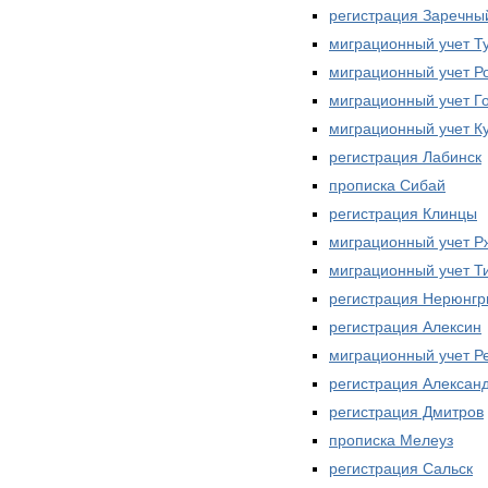
регистрация Заречны
миграционный учет Т
миграционный учет Р
миграционный учет Г
миграционный учет К
регистрация Лабинск
прописка Сибай
регистрация Клинцы
миграционный учет Р
миграционный учет Т
регистрация Нерюнгр
регистрация Алексин
миграционный учет Р
регистрация Алексан
регистрация Дмитров
прописка Мелеуз
регистрация Сальск