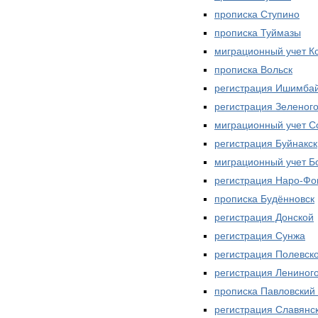
прописка Ступино
прописка Туймазы
миграционный учет К
прописка Вольск
регистрация Ишимба
регистрация Зеленог
миграционный учет С
регистрация Буйнакск
миграционный учет Б
регистрация Наро-Фо
прописка Будённовск
регистрация Донской
регистрация Сунжа
регистрация Полевск
регистрация Лениног
прописка Павловский
регистрация Славянс