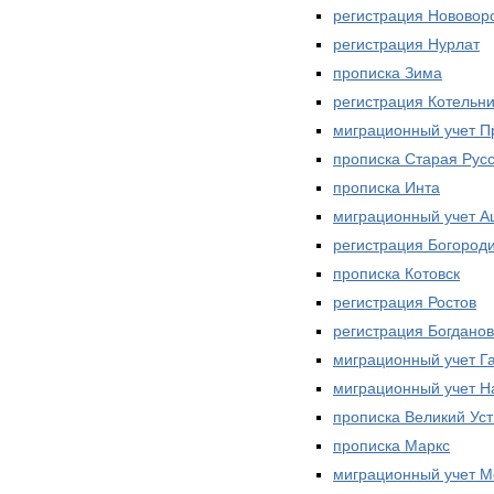
регистрация Нововор
регистрация Нурлат
прописка Зима
регистрация Котельн
миграционный учет П
прописка Старая Рус
прописка Инта
миграционный учет А
регистрация Богород
прописка Котовск
регистрация Ростов
регистрация Богдано
миграционный учет Г
миграционный учет Н
прописка Великий Ус
прописка Маркс
миграционный учет М