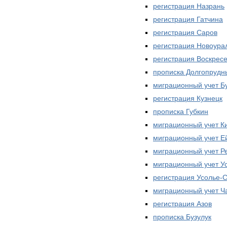
регистрация Назрань
регистрация Гатчина
регистрация Саров
регистрация Новоура
регистрация Воскрес
прописка Долгопрудн
миграционный учет Б
регистрация Кузнецк
прописка Губкин
миграционный учет 
миграционный учет Е
миграционный учет Р
миграционный учет У
регистрация Усолье-
миграционный учет Ч
регистрация Азов
прописка Бузулук