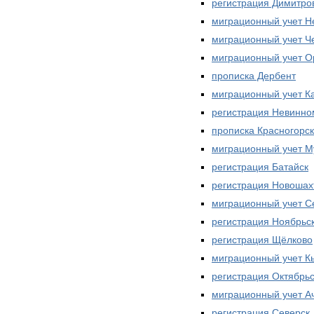
регистрация Димитро
миграционный учет Н
миграционный учет Ч
миграционный учет О
прописка Дербент
миграционный учет 
регистрация Невинно
прописка Красногорск
миграционный учет 
регистрация Батайск
регистрация Новошах
миграционный учет С
регистрация Ноябрьс
регистрация Щёлково
миграционный учет К
регистрация Октябрь
миграционный учет А
регистрация Северск