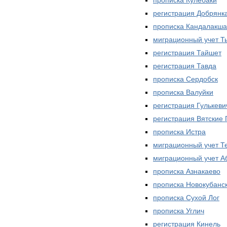
регистрация Добрянк
прописка Кандалакша
миграционный учет Т
регистрация Тайшет
регистрация Тавда
прописка Сердобск
прописка Валуйки
регистрация Гулькеви
регистрация Вятские
прописка Истра
миграционный учет Т
миграционный учет А
прописка Азнакаево
прописка Новокубанс
прописка Сухой Лог
прописка Углич
регистрация Кинель