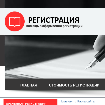
ГЛАВНАЯ
СТОИМОСТЬ РЕГИСТРАЦИИ
Главная
Карта сайта
ВРЕМЕННАЯ РЕГИСТРАЦИЯ