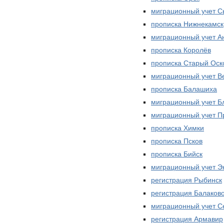
миграционный учет С
прописка Нижнекамск
миграционный учет А
прописка Королёв
прописка Старый Оск
миграционный учет В
прописка Балашиха
миграционный учет Б
миграционный учет П
прописка Химки
прописка Псков
прописка Бийск
миграционный учет Э
регистрация Рыбинск
регистрация Балаков
миграционный учет С
регистрация Армавир